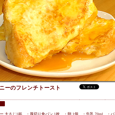
ニーのフレンチトースト
 大さじ1杯 ・厚切り食パン 1枚 ・卵 1個 ・牛乳 70ml ・バ