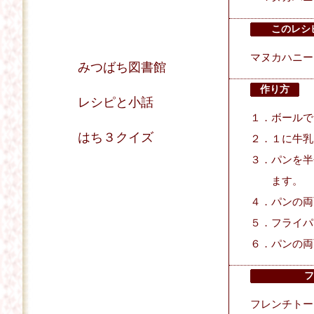
このレシ
マヌカハニー
みつばち図書館
作り方
レシピと小話
１．ボールで
はち３クイズ
２．１に牛乳
３．パンを半
ます。
４．パンの両
５．フライパ
６．パンの両
フ
フレンチトー