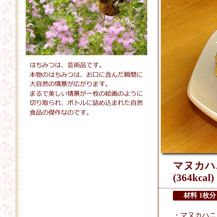
マヌカハ
(364kcal)
材料 1枚分
・マヌカハニー