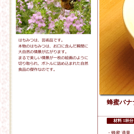
蜂蜜バナナ
材料 1杯分
・蜂蜜 適量 