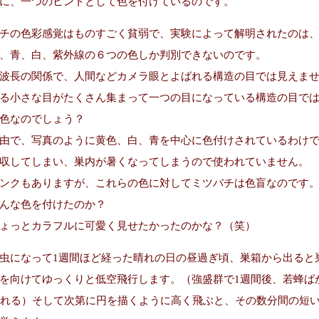
に、一つのヒントとして色を付けているのです。
チの色彩感覚はものすごく貧弱で、実験によって解明されたのは
、青、白、紫外線の６つの色しか判別できないのです。
波長の関係で、人間などカメラ眼とよばれる構造の目では見えま
る小さな目がたくさん集まって一つの目になっている構造の目で
色なのでしょう？
由で、写真のように黄色、白、青を中心に色付けされているわけ
収してしまい、巣内が暑くなってしまうので使われていません。
ンクもありますが、これらの色に対してミツバチは色盲なのです
んな色を付けたのか？
ょっとカラフルに可愛く見せたかったのかな？（笑）
虫になって1週間ほど経った晴れの日の昼過ぎ頃、巣箱から出ると
を向けてゆっくりと低空飛行します。（強盛群で1週間後、若蜂ば
られる）そして次第に円を描くように高く飛ぶと、その数分間の短