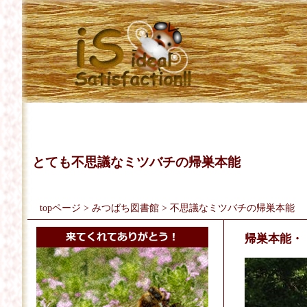
とても不思議なミツバチの帰巣本能
topページ
>
みつばち図書館
> 不思議なミツバチの帰巣本能
帰巣本能・