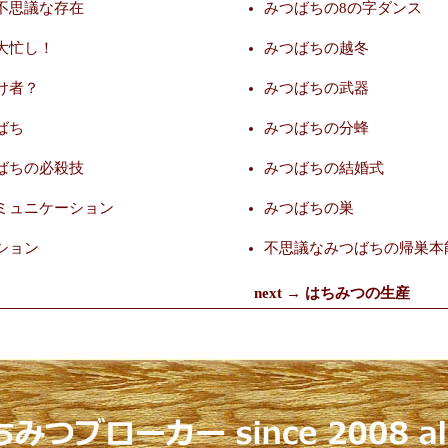
不思議な存在
みつばちの8の字ダンス
大忙し！
みつばちの越冬
け者？
みつばちの武器
ばち
みつばちの分蜂
ばちの必殺技
みつばちの結婚式
ミュニケーション
みつばちの巣
ション
不思議なみつばちの帰巣本
next →
はちみつの生産