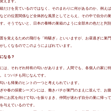
覚えます。
箱だけを見ているのではなく、そのまわりに何があるのか、例え
などの位置関係など全体的な風景としてとらえ、その中で自分の
す。そうでないと、日本の養蜂の巣箱のように全部木の色だと判
置を覚えるための飛行を「時騒ぎ」といいますが、お昼過ぎに巣
がしくなるのでこのようによばれています。
になる？
には、それぞれ特有の匂いがあります。人間でも、各個人の家に
。ミツバチも同じなんです。
匂いも帰巣のヒントの一つと考えられています。
ぎや春の採蜜シーズンには、働きバチが巣門のまえに並んで、お
外にお尻を向けて匂いを振りまき、仲間が迷わず自分の巣に帰っ
を与えているのです。