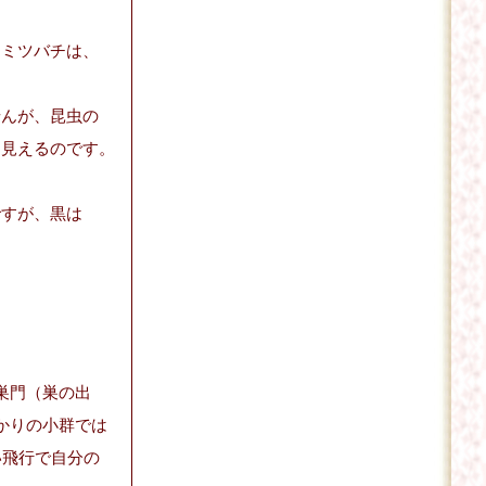
、ミツバチは、
せんが、昆虫の
は見えるのです。
ですが、黒は
。
巣門（巣の出
かりの小群では
い飛行で自分の