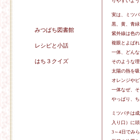
りやすいよう
実は、ミツバ
黒、黄、青緑
みつばち図書館
紫外線は色の
複眼とよばれ
レシピと小話
一体、どんな
はち３クイズ
そのような理
太陽の熱を吸
オレンジやピ
一体なぜ、そ
やっぱり、ち
ミツバチは成
入り口）に頭
3～4日でみ