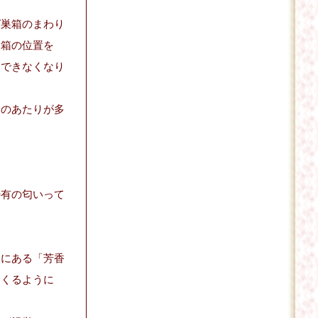
ば巣箱のまわり
巣箱の位置を
別できなくなり
門のあたりが多
特有の匂いって
腹にある「芳香
てくるように