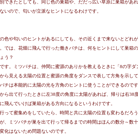
別できたとしても、同じ色の巣箱や、だだっ広い草原に巣箱があ
ないので、匂いが立派なヒントになるわけです。
の色や匂いのヒントがあるにしても、その近くまで来ないとどれ
。では、花畑に飛んで行った働きバチは、何をヒントにして巣箱
ょう？
です。ミツバチは、仲間に蜜源のありかを教えるときに「8の字ダ
から見える太陽の位置と蜜源の角度をダンスで表して方角を示し
バチは本能的に太陽の光を方角のヒントに使うことができるので
から出て行ったときに左38度の角度に太陽があれば、帰りは右38
に飛んでいけば巣箱がある方向になるというわけです。
行って蜜集めをしていたら、時間と共に太陽の位置も変わるだろ
が、ミツバチが巣を出て行って帰るまでの時間はほんの数分～数
変化はないため問題ないのです。