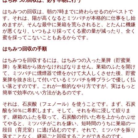
はちみつの回収は、必ず早朝に行う
はちみつの回収は、朝の7時までに終わらせるのがベストで
す。それは、陽が高くなるとミツバチが本格的に仕事をし始
めますが、そんな最中に巣箱を荒らされると、とたんに機嫌
が悪くなり、いつもより採ってくる蜜の量が減ったり、全く
蜜を採ってこないこともあるからです。
はちみつ回収の手順
はちみつを回収するには、はちみつの入った巣脾（貯蜜巣
脾）を巣箱から抜かなければなりません。巣箱のふたを開け
て、ミツバチに燻煙器で煙をかけて大人しくさせた後、貯蜜
巣脾を抜き出して付いているミツバチを蜂ブラシで優しく払
い落とすのです。これが一般的なやり方ですが、実はもっと
簡単で効率のいい方法があるのです。
それは、石炭酸（フェノール）を使うことです。まず、石炭
酸を50％に希釈します。そして、それを布に浸して絞りま
す。継箱のふたを取って、石炭酸の付いた布を上からかぶせ
てやると、ミツバチがこれを嫌い、短時間のうちに巣箱の一
段目（育児室）に逃げ込むのです。それで、ミツバチを振り
落すことなく、継箱ごと回収することができるのです。