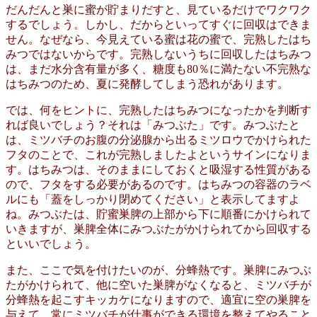
だんだんと巣に蜜が貯まりだすと、見ているだけでワクワク
するでしょう。しかし、だからといってすぐに回収はできま
せん。なぜなら、今見えている蜜は花の蜜で、完熟したはち
みつではないからです。完熟しないうちに回収したはちみつ
は、まだ水分含有量が多く、糖度も80％に満たない不完熟な
はちみつのため、夏に発酵してしまう恐れがあります。
では、何をヒントに、完熟したはちみつになったかを判断す
れば良いでしょう？それは「みつぶた」です。みつぶたと
は、ミツバチのお腹の分泌腺から出るミツロウでかけられた
フタのことで、これが完熟しましたよというサインになりま
す。はちみつは、そのままにしておくと吸湿する性質がある
ので、フタをする必要があるのです。はちみつの容器のラベ
ルにも「蓋をしっかり閉めてください」と表示してますよ
ね。みつぶたは、貯蜜巣脾の上部から下に順番にかけられて
いきますが、巣脾全体にみつぶたがかけられてから回収する
といいでしょう。
また、ここで気を付けたいのが、分蜂熱です。巣脾にみつぶ
たがかけられて、他に空いた巣脾がなくなると、ミツバチが
分蜂熱を起こすキッカケになりますので、適宜に空の巣脾を
与えて、常にミツバチが仕事ができる環境を整えてやること