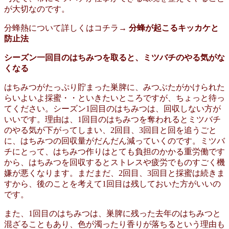
が大切なのです。
分蜂熱について詳しくはコチラ→
分蜂が起こるキッカケと
防止法
シーズン一回目のはちみつを取ると、ミツバチのやる気がな
くなる
はちみつがたっぷり貯まった巣脾に、みつぶたがかけられた
らいよいよ採蜜・・といきたいところですが、ちょっと待っ
てください。シーズン1回目のはちみつは、回収しない方が
いいです。理由は、1回目のはちみつを奪われるとミツバチ
のやる気が下がってしまい、2回目、3回目と回を追うごと
に、はちみつの回収量がだんだん減っていくのです。ミツバ
チにとって、はちみつ作りはとても負担のかかる重労働です
から、はちみつを回収するとストレスや疲労でものすごく機
嫌が悪くなります。まだまだ、2回目、3回目と採蜜は続きま
すから、後のことを考えて1回目は残しておいた方がいいの
です。
また、1回目のはちみつは、巣脾に残った去年のはちみつと
混ざることもあり、色が濁ったり香りが落ちるという理由も