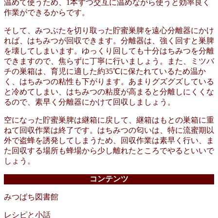
温めて使うため、1本ずつ交互に温めながら使うと効率良く
作業ができるからです。
そして、みつぶたを切り取った貯蜜巣脾を遠心分離器にかけ
れば、はちみつが回収できます。分離器は、強く回すと巣脾
を壊してしまいます。ゆっくり回しても十分はちみつを分離
できますので、焦らずに丁寧に行いましょう。また、ミツバ
チの巣箱は、育児に適した約35℃に保たれているため温か
く、はちみつの粘性も下がります。あまりグズグズしている
と冷めてしまい、はちみつの粘度が高まると分離しにくくな
るので、素早く分離器にかけて回収しましょう。
空になった貯蜜巣脾は継箱に戻して、継箱はもとの巣箱に重
ねて回収作業は終了です。はちみつの匂いは、特に流蜜期以
外で盗蜂を誘発してしまうため、回収作業は素早く行い、ま
た回収する場所も蜂場から少し離れたところでやるといいで
しょう。
コンテンツ
みつばち図書館
レシピと小話