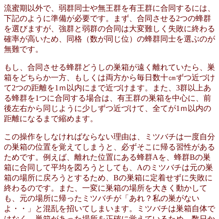
流蜜期以外で、弱群同士や無王群を有王群に合同するには、
下記のように準備が必要です。まず、合同させる2つの蜂群
を選びますが、強群と弱群の合同は大変難しく失敗に終わる
確率が高いため、同格（数が同じ位）の蜂群同士を選ぶのが
無難です。
もし、合同させる蜂群どうしの巣箱が遠く離れていたら、巣
箱をどちらか一方、もしくは両方から毎日数十㎝ずつ近づけ
て2つの距離を1ｍ以内にまで近づけます。また、3群以上あ
る蜂群を1つに合同する場合は、有王群の巣箱を中心に、前
後左右から同じように少しずつ近づけて、全てが1ｍ以内の
距離になるまで縮めます。
この操作をしなければならない理由は、ミツバチは一度自分
の巣箱の位置を覚えてしまうと、必ずそこに帰る習性がある
ためです。例えば、離れた位置にある蜂群Aを、蜂群Bの巣
箱に合同して平均を図ろうとしても、Aのミツバチは元の巣
箱の場所に戻ろうとするため、Bの巣箱に定着せずに失敗に
終わるのです。また、一変に巣箱の場所を大きく動かして
も、元の場所に帰ったミツバチが「あれ？私の巣がない
よ・・」と混乱を招いてしまいます。ミツバチは巣箱自体で
はなく、巣箱があった場所を正確に覚えているため、数日か