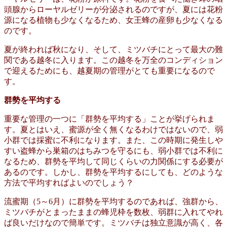
頭腺からローヤルゼリーが分泌されるのですが、夏には花粉
源になる植物も少なくなるため、女王蜂の産卵も少なくなる
のです。
夏が終われば秋になり、そして、ミツバチにとって最大の難
関である越冬に入ります。この越冬を万全のコンディション
で迎えるためにも、越夏期の管理がとても重要になるので
す。
群勢を平均する
重要な管理の一つに「群勢を平均する」ことが挙げられま
す。夏とはいえ、蜜源が全く無くなるわけではないので、弱
小群では採蜜に不利になります。また、この時期に発生しや
すい盗蜂から巣箱のはちみつを守るにも、弱小群では不利に
なるため、群勢を平均して同じくらいの力関係にする必要が
あるのです。しかし、群勢を平均するにしても、どのような
方法で平均すればよいのでしょう？
流蜜期（5～6月）に群勢を平均するのであれば、強群から、
ミツバチがとまったままの蜂児枠を数枚、弱群に入れてやれ
ば良いだけなので簡単です。ミツバチは独立意識が高く、各