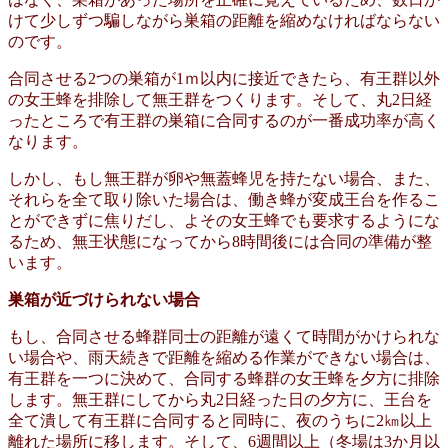
けて少しずつ騙しながら巣箱の距離を縮めなければならない
のです。
合同させる2つの巣箱が1ｍ以内に接近できたら、有王群以外
の女王蜂を排除して無王群をつくります。そして、丸2日経
ったところで有王群の巣箱に合同するのが一番成功率が高く
なります。
しかし、もし無王群が卵や無蓋蜂児を持たない場合、また、
それらを全て取り除いた場合は、働き蜂が変成王台を作るこ
とができずに焦りだし、よその女王蜂でも要求するようにな
るため、無王状態になってから8時間後には合同の準備が整
います。
巣箱が近づけられない場合
もし、合同させる蜂群同士の距離が遠くて時間がかけられな
い場合や、雨天続きで距離を縮める作業ができない場合は、
有王群を一つに決めて、合同する蜂群の女王蜂を夕方に排除
します。無王群にしてから丸2日経った日の夕方に、王台を
全て潰して有王群に合同すると同時に、夜のうちに2㎞以上
離れた場所に移します。そして、6週間以上（冬場は3か月以