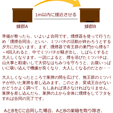
準備が整ったら、いよいよ合同です。燻煙器を使って行うた
め「燻煙合同法」といい、ミツバチの活動が終わろうとする
夕方に行ないます。まず、燻煙器で有王群の巣門から煙を7
～8回入れると、中でミツバチが騒ぎ出し、しばらくすると
大人しくなります。一説によると、煙を浴びたミツバチは、
山火事と勘違いして大切なはちみつを守ろうと、お腹いっぱ
いに吸い込んで機嫌が良くなり、大人しくなるのだとか・・
大人しくなったところで巣脾の間を広げて、無王群のミツバ
チが付いた巣脾を差し込みます。このとき、変成王台がない
かどうかよく調べて、もしあれば潰さなければなりません。
巣脾を差し込んだら、巣脾の上から全体に燻煙をしてフタを
すれば合同の完了です。