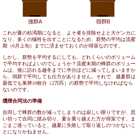
これが夏の枯渇期になると、よそ者を排除せよと大ゲンカに
なり、多くの犠牲を出すことになるため、群勢の平均は流蜜
期（6月上旬）までに済ませておくのが得策なのです。
しかし、群勢を平均するにしても、どれくらいのボリューム
で平均すればよいのでしょうか？流蜜末期の蜂群のボリュー
ムは、後に訪れる越冬までに半分ほどに減ってしまいますか
ら、弱群で平均しても仕方がありません。それで、越夏群は
最低でも巣脾10枚分（2万匹）の群勢で平均しなければなら
ないのです。
燻煙合同法の準備
合同して蜂群の数が減ってしまうのは寂しい限りですが、思
い切って合同に踏み切り、夏を乗り越えた方が得策です。ま
ごまご迷っていると、越夏に失敗して取り返しのつかないこ
とになりかねません。