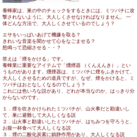
養蜂家は、巣の中のチェックをするときには、ミツバチに攻
撃されないように、大人しくさせなければなりません。 一
体どんな方法で、大人しくさせているのでしょう？
エサをいっぱいあげて機嫌を取る？
きれいな音楽を聞かせて心をなごませる？
怒鳴って恐縮させる・・？
答えは「煙をかける」です。
養蜂業に重要なアイテムで「燻煙器 （くんえんき）」とい
うものがあります。燻煙器は、ミツバチに煙をふきかけて、
大人しくさせるための道具ですが、なぜ、煙をかけると、ミ
ツバチはおとなしくなるのでしょう？
これには色いろな説があり、どれが本当なのか、はっきり分
からないのです。
１．煙を吹きかけられたミツバチが、山火事だと勘違いし
て、巣に避難して大人しくなる説
２．山火事と勘違いしたミツバチが、はちみつを守ろうと、
お腹一杯食べて大人しくなる説
３．煙の二酸化炭素に鎮静作用があり、大人しくなる説