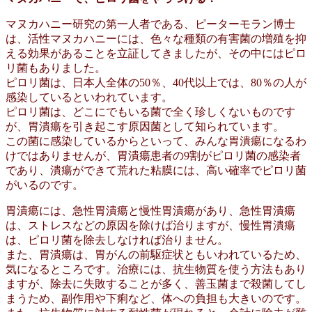
マヌカハニー研究の第一人者である、ピーターモラン博士
は、活性マヌカハニーには、色々な種類の有害菌の増殖を抑
える効果があることを立証してきましたが、その中にはピロ
リ菌もありました。
ピロリ菌は、日本人全体の50％、40代以上では、80％の人が
感染しているといわれています。
ピロリ菌は、どこにでもいる菌で全く珍しくないものです
が、胃潰瘍を引き起こす原因菌として知られています。
この菌に感染しているからといって、みんな胃潰瘍になるわ
けではありませんが、胃潰瘍患者の9割がピロリ菌の感染者
であり、潰瘍ができて荒れた粘膜には、高い確率でピロリ菌
がいるのです。
胃潰瘍には、急性胃潰瘍と慢性胃潰瘍があり、急性胃潰瘍
は、ストレスなどの原因を除けば治りますが、慢性胃潰瘍
は、ピロリ菌を除去しなければ治りません。
また、胃潰瘍は、胃がんの前駆症状ともいわれているため、
気になるところです。治療には、抗生物質を使う方法もあり
ますが、除去に失敗することが多く、善玉菌まで殺菌してし
まうため、副作用や下痢など、体への負担も大きいのです。