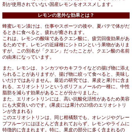
剤が使用されていない国産レモンをオススメします。
レモンの意外な効果とは？
蜂蜜レモン漬けは、仕事やスポーツの後や、夏バテで体がだ
るときに食べると、疲れが癒されます。
これは、レモンの酸味であるクエン酸に、疲労回復効果があ
るためです。レモンの近縁種にシトロンという果物がありま
すが、この別名が「クエン」だったことが、クエン酸の名前
の由来になっています。
また、レモンは、トンカツやカキフライなどの揚げ物に添え
られることがありますが、揚げ物に絞って食べると、美味し
いだけではありません。最近の研究では、果皮と果汁に含ま
れる、エリオシトリンというポリフェノールの一種に、中性
脂肪を減らす効果があることが分かりました。
また、エリオシトリンには、高い抗酸化活性があるため美容
にも大変良いのです。(果皮には果汁の23倍のエリオシトリ
ンが含まれる)
このエリオシトリンは、同じ柑橘類でも、オレンジやグレー
プフルーツにはほとんど含まれておらず、レモンやライムに
特徴的に含まれます。特に、果皮の部分に多く含まれるの